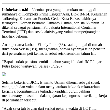
Infobekasi.co.id
– Identitas pria yang ditemukan meningg di
rumahnya di Kompleks Prima Lingkar Asri, Blok B4/14, Kelurahan
Jatibening, Kecamatan Pondok Gede, Kota Bekasi, akhirnya
terungkap. Korban bernama Ermanto Usman, berusia 65 tahun. Ia
dikenal sebagai pensiunan PT Jakarta International Container
Terminal (JICT) dan sosok aktivis yang vokal memperjuangkan
hak-hak pekerja.
Anak pertama korban, Fiandy Putra (33), saat dijumpai di rumah
duka pada Selasa (3/3), mengatakan, bahwa ayahnya telah pensiun
dari perusahaan peti kemas tersebut sejak sembilan tahun lalu.
“Bapak sudah pensiun sembilan tahun yang lalu dari JICT,” ujar
Putra kepad wartawan, Selasa (3/3/26).
Selama bekerja di JICT, Ermanto Usman dikenal sebagai sosok
yang gigih dan vokal dalam menyuarakan hak-hak rekan-rekan
kerjanya. Komitmennya terhadap keadilan buruh bahkan
membawanya masuk ke dalam jajaran kepengurusan serikat pekerja
di perusahaan tersebut.
“Ayah saya tuh bagian dari serikat pekerja waktu di JICT. Itu