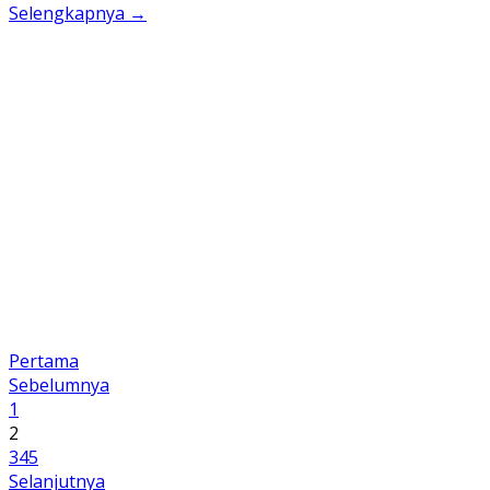
Selengkapnya →
Pertama
Sebelumnya
1
2
3
4
5
Selanjutnya