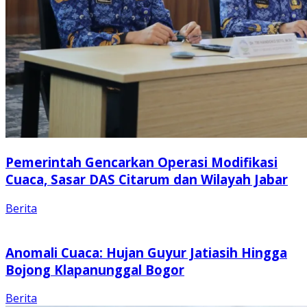
Pemerintah Gencarkan Operasi Modifikasi
Cuaca, Sasar DAS Citarum dan Wilayah Jabar
Berita
Anomali Cuaca: Hujan Guyur Jatiasih Hingga
Bojong Klapanunggal Bogor
Berita