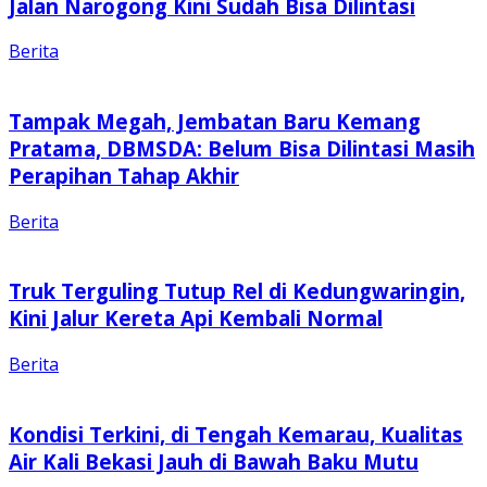
Jalan Narogong Kini Sudah Bisa Dilintasi
Berita
Tampak Megah, Jembatan Baru Kemang
Pratama, DBMSDA: Belum Bisa Dilintasi Masih
Perapihan Tahap Akhir
Berita
Truk Terguling Tutup Rel di Kedungwaringin,
Kini Jalur Kereta Api Kembali Normal
Berita
Kondisi Terkini, di Tengah Kemarau, Kualitas
Air Kali Bekasi Jauh di Bawah Baku Mutu