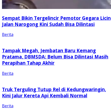
Sempat Bikin Tergelincir Pemotor Gegara Licin
Jalan Narogong Kini Sudah Bisa Dilintasi
Berita
Tampak Megah, Jembatan Baru Kemang
Pratama, DBMSDA: Belum Bisa Dilintasi Masih
Perapihan Tahap Akhir
Berita
Truk Terguling Tutup Rel di Kedungwaringin,
Kini Jalur Kereta Api Kembali Normal
Berita