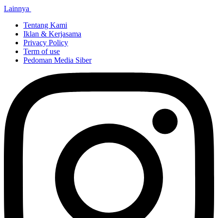
Lainnya
Tentang Kami
Iklan & Kerjasama
Privacy Policy
Term of use
Pedoman Media Siber