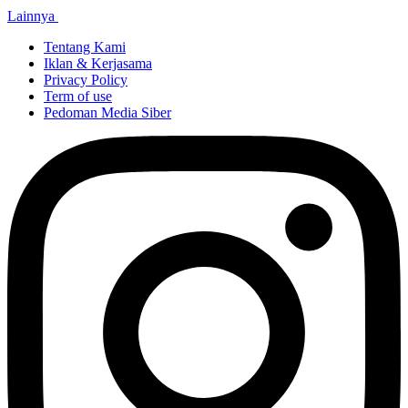
Lainnya
Tentang Kami
Iklan & Kerjasama
Privacy Policy
Term of use
Pedoman Media Siber