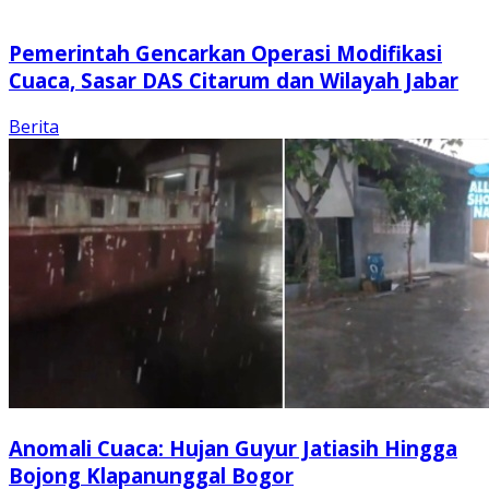
Pemerintah Gencarkan Operasi Modifikasi
Cuaca, Sasar DAS Citarum dan Wilayah Jabar
Berita
Anomali Cuaca: Hujan Guyur Jatiasih Hingga
Bojong Klapanunggal Bogor