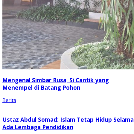
Mengenal Simbar Rusa, Si Cantik yang
Menempel di Batang Pohon
Berita
Ustaz Abdul Somad: Islam Tetap Hidup Selama
Ada Lembaga Pendidikan