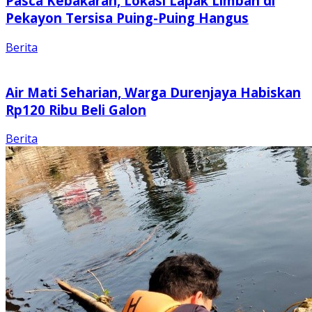
Pasca Kebakaran, Lokasi Lapak Limbah di
Pekayon Tersisa Puing-Puing Hangus
Berita
Air Mati Seharian, Warga Durenjaya Habiskan
Rp120 Ribu Beli Galon
Berita