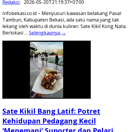
Redaksi
·
2026-05-20T21:19:37+07:00
Infobekasi.co.id – Menyusuri kawasan belakang Pasar
Tambun, Kabupaten Bekasi, ada satu nama yang tak
lekang oleh waktu di dunia kuliner: Sate Kikil Kong Nata.
Berlokasi …
Selengkapnya →
Sate Kikil Bang Latif: Potret
Kehidupan Pedagang Kecil
‘Menemani’ Suporter dan Pelari