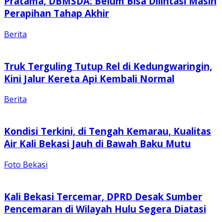
Pratama, DBMSDA: Belum Bisa Dilintasi Masih
Perapihan Tahap Akhir
Berita
Truk Terguling Tutup Rel di Kedungwaringin,
Kini Jalur Kereta Api Kembali Normal
Berita
Kondisi Terkini, di Tengah Kemarau, Kualitas
Air Kali Bekasi Jauh di Bawah Baku Mutu
Foto Bekasi
Kali Bekasi Tercemar, DPRD Desak Sumber
Pencemaran di Wilayah Hulu Segera Diatasi