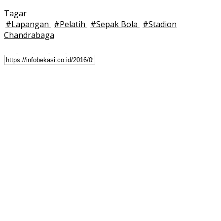
Tagar
#
Lapangan
#
Pelatih
#
Sepak Bola
#
Stadion
Chandrabaga