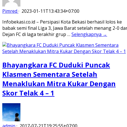
Pimred
·
2023-01-11T13:43:34+07:00
Infobekasi.co.id – Persipasi Kota Bekasi berhasil lolos ke
babak semi final Liga 3, Jawa Barat setelah menang 2-0 dar
Dejan FC di laga terakhir grup …
Selengkapnya →
Bhayangkara FC Duduki Puncak
Klasmen Sementara Setelah
Menaklukan Mitra Kukar Dengan
Skor Telak 4 – 1
admin
·
2017-07-21T19:25:55+07:00