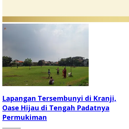
Lapangan Tersembunyi di Kranji,
Oase Hijau di Tengah Padatnya
Permukiman