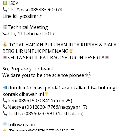
150K
CP : Yossi (085883760078)
Line id : yossiimrln
Technical Meeting
Sabtu, 11 Februari 2017
TOTAL HADIAH PULUHAN JUTA RUPIAH & PIALA
BERGILIR UNTUK PEMENANG
SERTA SERTIFIKAT BAGI SELURUH PESERTA
So, Prepare your team!
We dare you to be the science pioneer!☝
Untuk informasi pendaftaran,kalian bisa hubungi
kontak dibawah ini
Reni(089615030841/rereni25)
Naqsya (081283047766/naqsyapr17)
Talitha (089502339913/talithatara)
Follow us on :
Twitter : @SCIENCETION2017