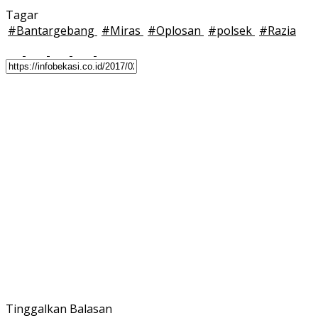
Tagar
#
Bantargebang
#
Miras
#
Oplosan
#
polsek
#
Razia
Tinggalkan Balasan