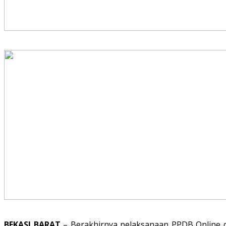
BEKASI BARAT
– Berakhirnya pelaksanaan PPDB Online d