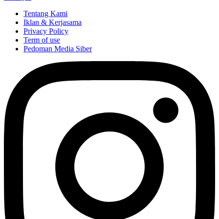
Tentang Kami
Iklan & Kerjasama
Privacy Policy
Term of use
Pedoman Media Siber