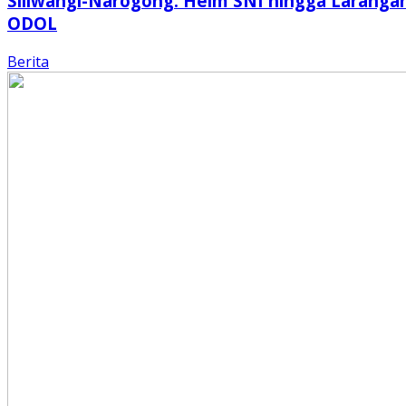
Siliwangi-Narogong: Helm SNI hingga Laranga
ODOL
Berita