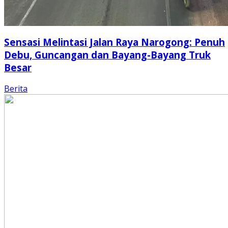
Sensasi Melintasi Jalan Raya Narogong: Penuh
Debu, Guncangan dan Bayang-Bayang Truk
Besar
Berita