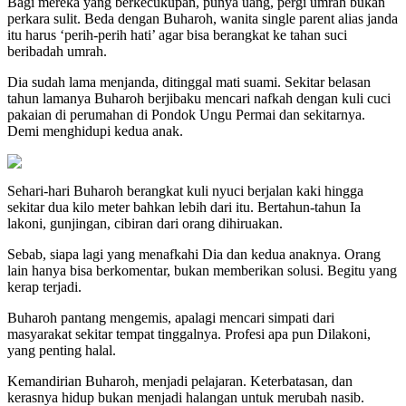
Bagi mereka yang berkecukupan, punya uang, pergi umrah bukan
perkara sulit. Beda dengan Buharoh, wanita single parent alias janda
itu harus ‘perih-perih hati’ agar bisa berangkat ke tahan suci
beribadah umrah.
Dia sudah lama menjanda, ditinggal mati suami. Sekitar belasan
tahun lamanya Buharoh berjibaku mencari nafkah dengan kuli cuci
pakaian di perumahan di Pondok Ungu Permai dan sekitarnya.
Demi menghidupi kedua anak.
Sehari-hari Buharoh berangkat kuli nyuci berjalan kaki hingga
sekitar dua kilo meter bahkan lebih dari itu. Bertahun-tahun Ia
lakoni, gunjingan, cibiran dari orang dihiruakan.
Sebab, siapa lagi yang menafkahi Dia dan kedua anaknya. Orang
lain hanya bisa berkomentar, bukan memberikan solusi. Begitu yang
kerap terjadi.
Buharoh pantang mengemis, apalagi mencari simpati dari
masyarakat sekitar tempat tinggalnya. Profesi apa pun Dilakoni,
yang penting halal.
Kemandirian Buharoh, menjadi pelajaran. Keterbatasan, dan
kerasnya hidup bukan menjadi halangan untuk merubah nasib.