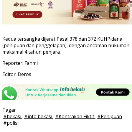
Kedua tersangka dijerat Pasal 378 dan 372 KUHPidana
(penipuan dan penggelapan), dengan ancaman hukuman
maksimal 4 tahun penjara.
Reporter: Fahmi
Editor: Deros
Tagar
#
bekasi
#
info bekasi
#
Kontrakan Fiktif
#
Penipuan
#
polisi