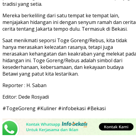
tradisi yang setia.
Mereka berkeliling dari satu tempat ke tempat lain,
menjajakan hidangan ini dengan senyum ramah dan cerita
cerita tentang Jakarta tempo dulu. Termasuk di Bekasi.
Saat menikmati seporsi Toge Goreng/Rebus, kita tidak
hanya merasakan kelezatan rasanya, tetapi juga
merasakan kehangatan dan keakraban yang melekat pad
hidangan ini. Toge Goreng/Rebus adalah simbol dari
kesederhanaan, kebersamaan, dan kekayaan budaya
Betawi yang patut kita lestarikan.
Reporter : H. Saban
Editor: Dede Rosyadi
#TogeGoreng #Kuliner #infobekasi #Bekasi