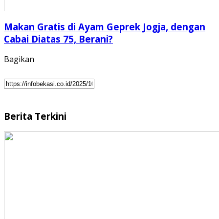
Makan Gratis di Ayam Geprek Jogja, dengan
Cabai Diatas 75, Berani?
Bagikan
Berita Terkini