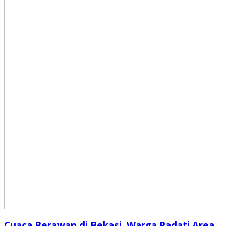
Cuaca Berawan di Bekasi, Warga Padati Area