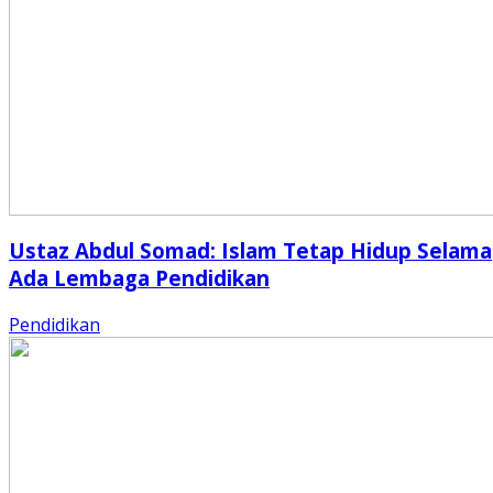
Ustaz Abdul Somad: Islam Tetap Hidup Selama
Ada Lembaga Pendidikan
Pendidikan