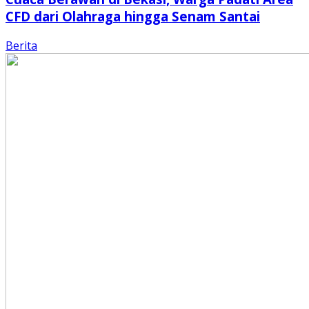
CFD dari Olahraga hingga Senam Santai
Berita