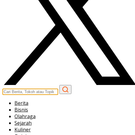
Berita
Bisnis
Olahraga
Sejarah
Kuliner