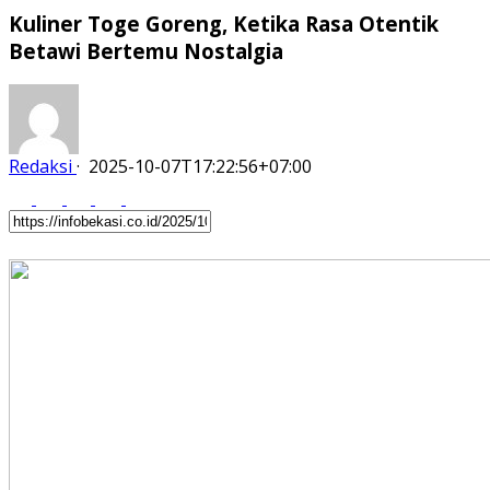
Kuliner Toge Goreng, Ketika Rasa Otentik
Betawi Bertemu Nostalgia
Redaksi
·
2025-10-07T17:22:56+07:00