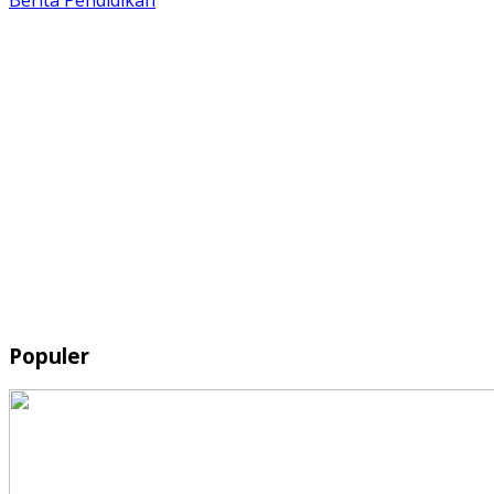
Berita
Pendidikan
Populer