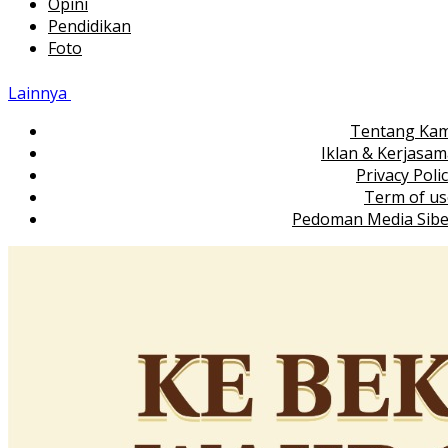
Opini
Pendidikan
Foto
Lainnya
Tentang Kam
Iklan & Kerjasa
Privacy Poli
Term of us
Pedoman Media Sibe