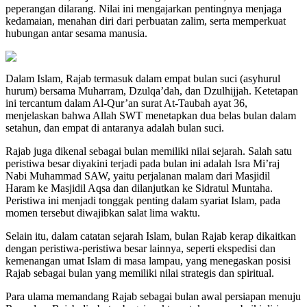
peperangan dilarang. Nilai ini mengajarkan pentingnya menjaga
kedamaian, menahan diri dari perbuatan zalim, serta memperkuat
hubungan antar sesama manusia.
Dalam Islam, Rajab termasuk dalam empat bulan suci (asyhurul
hurum) bersama Muharram, Dzulqa’dah, dan Dzulhijjah. Ketetapan
ini tercantum dalam Al-Qur’an surat At-Taubah ayat 36,
menjelaskan bahwa Allah SWT menetapkan dua belas bulan dalam
setahun, dan empat di antaranya adalah bulan suci.
Rajab juga dikenal sebagai bulan memiliki nilai sejarah. Salah satu
peristiwa besar diyakini terjadi pada bulan ini adalah Isra Mi’raj
Nabi Muhammad SAW, yaitu perjalanan malam dari Masjidil
Haram ke Masjidil Aqsa dan dilanjutkan ke Sidratul Muntaha.
Peristiwa ini menjadi tonggak penting dalam syariat Islam, pada
momen tersebut diwajibkan salat lima waktu.
Selain itu, dalam catatan sejarah Islam, bulan Rajab kerap dikaitkan
dengan peristiwa-peristiwa besar lainnya, seperti ekspedisi dan
kemenangan umat Islam di masa lampau, yang menegaskan posisi
Rajab sebagai bulan yang memiliki nilai strategis dan spiritual.
Para ulama memandang Rajab sebagai bulan awal persiapan menuju