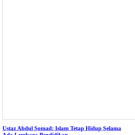
Ustaz Abdul Somad: Islam Tetap Hidup Selama
Ada Lembaga Pendidikan