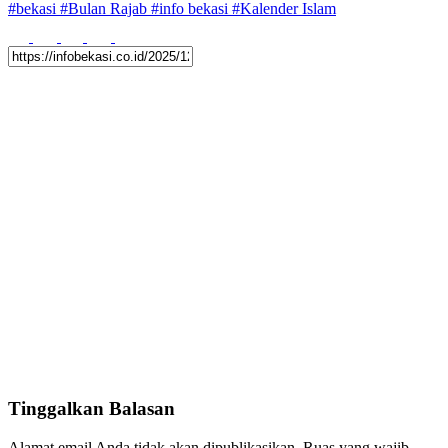
#
bekasi
#
Bulan Rajab
#
info bekasi
#
Kalender Islam
Tinggalkan Balasan
Alamat email Anda tidak akan dipublikasikan.
Ruas yang wajib