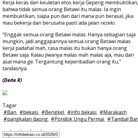
Kerja keras dan keuletan etos kerja Gepeng membuktikan
bahwa tidak semua orang Betawi itu malas. Ia ingin
membuktikan, siapa pun dan dari mana pun berasal, jika
mau bekerja dan berusaha pasti ada jalan rezeki.
“Enggak semua orang Betawi malas. Hanya sebagian saja
mungkin, jadi anggapannya semua orang Betawi malas
kerja padahal mah, rasa malas itu bukan hanya orang
Betawi saja. Kalau jiwanya malas mah malas aja, mau dari
asal mana ge. Tergantung keperibadian orang itu,”
tandasnya.
(Dede R)
Tagar
#
Ban
#
bekasi
#
Bengkel
#
info bekasi
#
Marakash
#
pangkalan daong
#
Pondok Ungu Permai
#
Tambal Ba