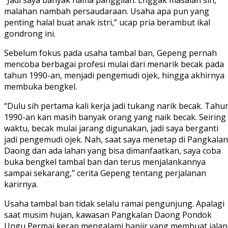
“Jadi saya banyak nama panggilan. Enggak masalah sih,
malahan nambah persaudaraan. Usaha apa pun yang
penting halal buat anak istri,” ucap pria berambut ikal
gondrong ini.
Sebelum fokus pada usaha tambal ban, Gepeng pernah
mencoba berbagai profesi mulai dari menarik becak pada
tahun 1990-an, menjadi pengemudi ojek, hingga akhirnya
membuka bengkel.
“Dulu sih pertama kali kerja jadi tukang narik becak. Tahu
1990-an kan masih banyak orang yang naik becak. Seiring
waktu, becak mulai jarang digunakan, jadi saya berganti
jadi pengemudi ojek. Nah, saat saya menetap di Pangkalan
Daong dan ada lahan yang bisa dimanfaatkan, saya coba
buka bengkel tambal ban dan terus menjalankannya
sampai sekarang,” cerita Gepeng tentang perjalanan
karirnya.
Usaha tambal ban tidak selalu ramai pengunjung. Apalagi
saat musim hujan, kawasan Pangkalan Daong Pondok
Ungu Permai kerap mengalami banjir yang membuat jalan