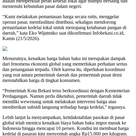
adalah memperkuat peran kedelai lokal agar mampu bersaing dan
memenuhi kebutuhan pasar dalam negeri.
“Kami melakukan pemantauan harga secara rutin, menggelar
operasi pasar, memfasilitasi distribusi, sekaligus mendorong
pemanfaatan kedelai lokal untuk menopang ketahanan pangan di
daerah,” kata Eko Wijatmiko saat dikonfirmasi Infobekasi.co.id,
Kamis (21/5/2026).
Menurutnya, kenaikan harga bahan baku ini merupakan dampak
dari fenomena ekonomi global yang memerlukan perhatian serius
dan penanganan terpadu. Oleh karena itu, diperlukan koordinasi
yang erat antara pemerintah daerah dan pemerintah pusat demi
menstabilkan harga di tingkat konsumen.
“Pemerintah Kota Bekasi terus berkoordinasi dengan Kementerian
Perdagangan. Namun perlu diketahui, pemerintah daerah tidak
memiliki wewenang untuk melakukan intervensi harga atau
memberikan subsidi langsung terhadap harga kedelai,” tegasnya.
Lebih lanjut Ia menyampaikan, ketidakstabilan pasokan di pasar
global telah memicu kenaikan biaya bahan baku impor masuk ke
Indonesia hingga mencapai 10 persen. Kondisi ini membuat harga
kedelai di pasaran kini menyentuh angka Rp15.000 per kilogram.