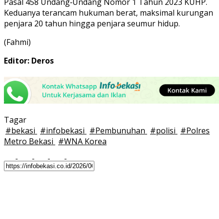
Pasal 458 Undang‑Undang Nomor 1 Tahun 2023 KUHP.
Keduanya terancam hukuman berat, maksimal kurungan
penjara 20 tahun hingga penjara seumur hidup.
(Fahmi)
Editor: Deros
Tagar
#
bekasi
#
infobekasi
#
Pembunuhan
#
polisi
#
Polres
Metro Bekasi
#
WNA Korea