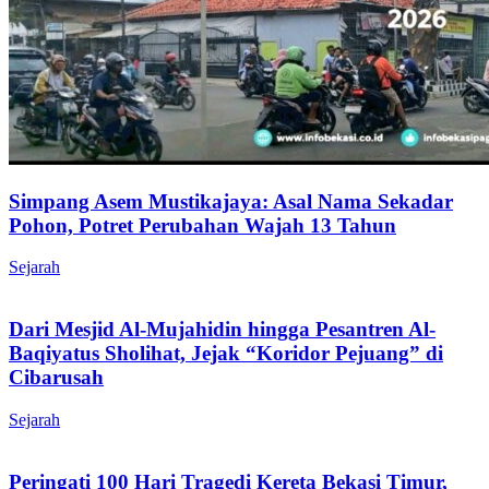
Simpang Asem Mustikajaya: Asal Nama Sekadar
Pohon, Potret Perubahan Wajah 13 Tahun
Sejarah
Dari Mesjid Al-Mujahidin hingga Pesantren Al-
Baqiyatus Sholihat, Jejak “Koridor Pejuang” di
Cibarusah
Sejarah
Peringati 100 Hari Tragedi Kereta Bekasi Timur,