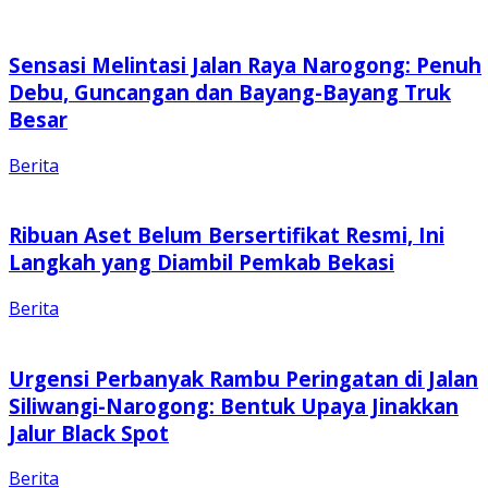
Sensasi Melintasi Jalan Raya Narogong: Penuh
Debu, Guncangan dan Bayang-Bayang Truk
Besar
Berita
Ribuan Aset Belum Bersertifikat Resmi, Ini
Langkah yang Diambil Pemkab Bekasi
Berita
Urgensi Perbanyak Rambu Peringatan di Jalan
Siliwangi-Narogong: Bentuk Upaya Jinakkan
Jalur Black Spot
Berita