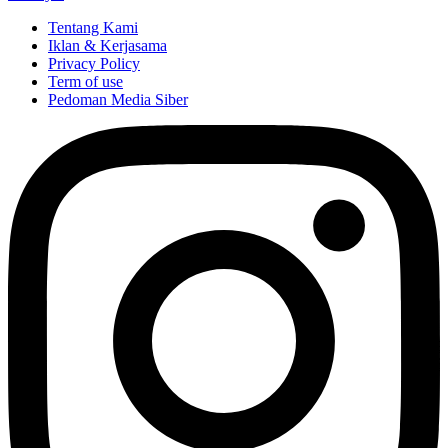
Tentang Kami
Iklan & Kerjasama
Privacy Policy
Term of use
Pedoman Media Siber