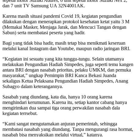
sepeda motor Suzuki Addres, 6 unit sepeda motor Suzuki Nex 2,
dan 7 unit TV Samsung UA 32N4001AK.
Karena masih situasi pandemi Covid 19, kegiatan pengundian
dilakukan dengan menerapkan protokol kesehatan ketat yaitu 3 M
(Memakai Masker, Menjaga Jarak, dan Mencuci Tangan dengan
Sabun) serta membatasi peserta yang hadir.
Bagi yang tidak bisa hadir, masih tetap bisa menikmati keseruan
melalui kanal Instagram dan Youtube, maupun radio jaringan BRI.
“Kegiatan ini sesuatu yang kita tunggu-tungu. Selain utamanya
melakukan Pengundian Hadiah Simpedes, juga seperti temu kangen
antara BRI dengan nasabah prioritas, pelaku UMKM, dan pemuka
masyarakat,” ungkap Pemimpin BRI Kanca Bekasi Juanda
sekaligus Ketua Pelaksana Pengundian Hadiah Simpedes, Anang
Subagyo dalam keterangannya.
Sasabah yang diundang, kata dia, hanya 10 orang karena
menghindari kerumunan. Karena itu, setiap kantor cabang hanya
mengirimkan dua sampai tiga orang perwakilan nasabah dala
kegiatan terrsebut.
“Kami sangat mengutamakan anjuran pemerintah, sehingga
membatasi nasabah yang diundang. Tanpa mengurangi rasa hormat,
nasabah bisa menyaksikan melalui virtual,” katanya.