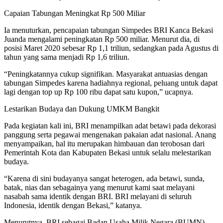
Capaian Tabungan Meningkat Rp 500 Miliar
Ia menuturkan, pencapaian tabungan Simpedes BRI Kanca Bekasi
Juanda mengalami peningkatan Rp 500 miliar. Menurut dia, di
posisi Maret 2020 sebesar Rp 1,1 triliun, sedangkan pada Agustus di
tahun yang sama menjadi Rp 1,6 triliun.
“Peningkatannya cukup signifikan. Masyarakat antuasias dengan
tabungan Simpedes karena hadiahnya regional, peluang untuk dapat
lagi dengan top up Rp 100 ribu dapat satu kupon,” ucapnya.
Lestarikan Budaya dan Dukung UMKM Bangkit
Pada kegiatan kali ini, BRI menampilkan adat betawi pada dekorasi
panggung serta pegawai mengenakan pakaian adat nasional. Anang
menyampaikan, hal itu merupakan himbauan dan terobosan dari
Pemerintah Kota dan Kabupaten Bekasi untuk selalu melestarikan
budaya.
“Karena di sini budayanya sangat heterogen, ada betawi, sunda,
batak, nias dan sebagainya yang menurut kami saat melayani
nasabah sama identik dengan BRI. BRI melayani di seluruh
Indonesia, identik dengan Bekasi,” katanya.
Menurutnya, BRI sebagai Badan Usaha Milik Negara (BUMN)