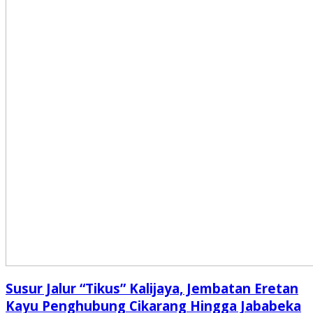
Susur Jalur “Tikus” Kalijaya, Jembatan Eretan
Kayu Penghubung Cikarang Hingga Jababeka