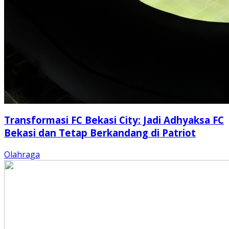
Transformasi FC Bekasi City: Jadi Adhyaksa FC
Bekasi dan Tetap Berkandang di Patriot
Olahraga