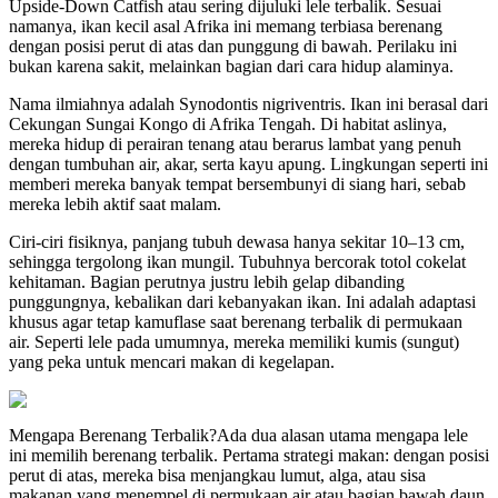
Upside-Down Catfish atau sering dijuluki lele terbalik. Sesuai
namanya, ikan kecil asal Afrika ini memang terbiasa berenang
dengan posisi perut di atas dan punggung di bawah. Perilaku ini
bukan karena sakit, melainkan bagian dari cara hidup alaminya.
Nama ilmiahnya adalah Synodontis nigriventris. Ikan ini berasal dari
Cekungan Sungai Kongo di Afrika Tengah. Di habitat aslinya,
mereka hidup di perairan tenang atau berarus lambat yang penuh
dengan tumbuhan air, akar, serta kayu apung. Lingkungan seperti ini
memberi mereka banyak tempat bersembunyi di siang hari, sebab
mereka lebih aktif saat malam.
Ciri-ciri fisiknya, panjang tubuh dewasa hanya sekitar 10–13 cm,
sehingga tergolong ikan mungil. Tubuhnya bercorak totol cokelat
kehitaman. Bagian perutnya justru lebih gelap dibanding
punggungnya, kebalikan dari kebanyakan ikan. Ini adalah adaptasi
khusus agar tetap kamuflase saat berenang terbalik di permukaan
air. Seperti lele pada umumnya, mereka memiliki kumis (sungut)
yang peka untuk mencari makan di kegelapan.
Mengapa Berenang Terbalik?Ada dua alasan utama mengapa lele
ini memilih berenang terbalik. Pertama strategi makan: dengan posisi
perut di atas, mereka bisa menjangkau lumut, alga, atau sisa
makanan yang menempel di permukaan air atau bagian bawah daun.