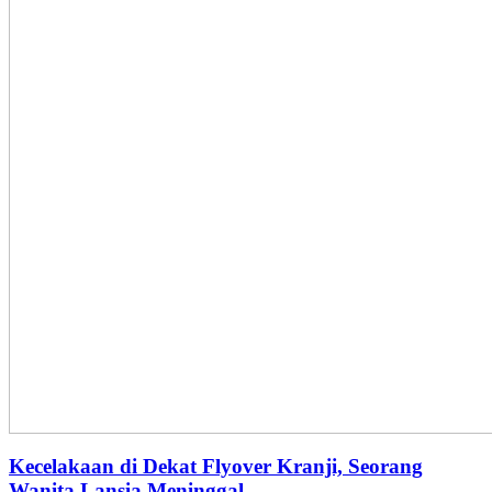
Kecelakaan di Dekat Flyover Kranji, Seorang
Wanita Lansia Meninggal