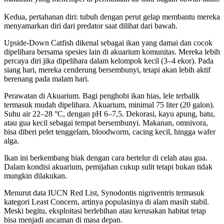
Kedua, pertahanan diri: tubuh dengan perut gelap membantu mereka
menyamarkan diri dari predator saat dilihat dari bawah.
Upside-Down Catfish dikenal sebagai ikan yang damai dan cocok
dipelihara bersama spesies lain di akuarium komunitas. Mereka lebih
percaya diri jika dipelihara dalam kelompok kecil (3–4 ekor). Pada
siang hari, mereka cenderung bersembunyi, tetapi akan lebih aktif
berenang pada malam hari.
Perawatan di Akuarium. Bagi penghobi ikan hias, lele terbalik
termasuk mudah dipelihara. Akuarium, minimal 75 liter (20 galon).
Suhu air 22–28 °C, dengan pH 6–7,5. Dekorasi, kayu apung, batu,
atau gua kecil sebagai tempat bersembunyi. Makanan, omnivora,
bisa diberi pelet tenggelam, bloodworm, cacing kecil, hingga wafer
alga.
Ikan ini berkembang biak dengan cara bertelur di celah atau gua.
Dalam kondisi akuarium, pemijahan cukup sulit tetapi bukan tidak
mungkin dilakukan.
Menurut data IUCN Red List, Synodontis nigriventris termasuk
kategori Least Concern, artinya populasinya di alam masih stabil.
Meski begitu, eksploitasi berlebihan atau kerusakan habitat tetap
bisa menjadi ancaman di masa depan.