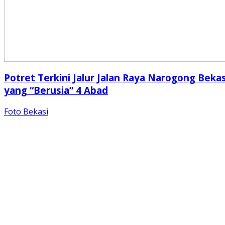
Potret Terkini Jalur Jalan Raya Narogong Bekas
yang “Berusia” 4 Abad
Foto Bekasi