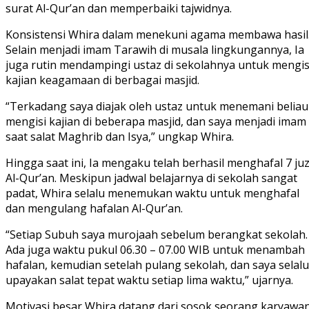
surat Al-Qur’an dan memperbaiki tajwidnya.
Konsistensi Whira dalam menekuni agama membawa hasil
Selain menjadi imam Tarawih di musala lingkungannya, Ia
juga rutin mendampingi ustaz di sekolahnya untuk mengis
kajian keagamaan di berbagai masjid.
“Terkadang saya diajak oleh ustaz untuk menemani beliau
mengisi kajian di beberapa masjid, dan saya menjadi imam
saat salat Maghrib dan Isya,” ungkap Whira.
Hingga saat ini, Ia mengaku telah berhasil menghafal 7 ju
Al-Qur’an. Meskipun jadwal belajarnya di sekolah sangat
padat, Whira selalu menemukan waktu untuk menghafal
dan mengulang hafalan Al-Qur’an.
“Setiap Subuh saya murojaah sebelum berangkat sekolah.
Ada juga waktu pukul 06.30 – 07.00 WIB untuk menambah
hafalan, kemudian setelah pulang sekolah, dan saya selalu
upayakan salat tepat waktu setiap lima waktu,” ujarnya.
Motivasi besar Whira datang dari sosok seorang karyawa