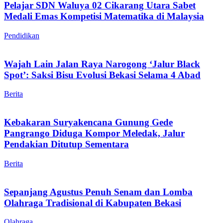
Pelajar SDN Waluya 02 Cikarang Utara Sabet
Medali Emas Kompetisi Matematika di Malaysia
Pendidikan
Wajah Lain Jalan Raya Narogong ‘Jalur Black
Spot’: Saksi Bisu Evolusi Bekasi Selama 4 Abad
Berita
Kebakaran Suryakencana Gunung Gede
Pangrango Diduga Kompor Meledak, Jalur
Pendakian Ditutup Sementara
Berita
Sepanjang Agustus Penuh Senam dan Lomba
Olahraga Tradisional di Kabupaten Bekasi
Olahraga