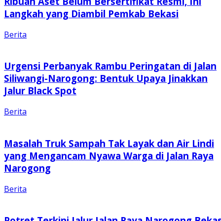
Ribuan Aset Belum Bersertifikat Resmi, Ini
Langkah yang Diambil Pemkab Bekasi
Berita
Urgensi Perbanyak Rambu Peringatan di Jalan
Siliwangi-Narogong: Bentuk Upaya Jinakkan
Jalur Black Spot
Berita
Masalah Truk Sampah Tak Layak dan Air Lindi
yang Mengancam Nyawa Warga di Jalan Raya
Narogong
Berita
Potret Terkini Jalur Jalan Raya Narogong Bekas