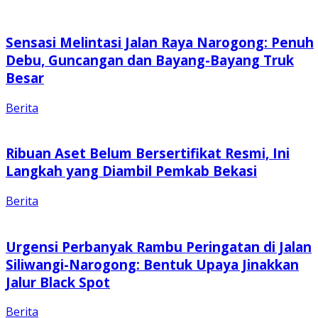
Sensasi Melintasi Jalan Raya Narogong: Penuh
Debu, Guncangan dan Bayang-Bayang Truk
Besar
Berita
Ribuan Aset Belum Bersertifikat Resmi, Ini
Langkah yang Diambil Pemkab Bekasi
Berita
Urgensi Perbanyak Rambu Peringatan di Jalan
Siliwangi-Narogong: Bentuk Upaya Jinakkan
Jalur Black Spot
Berita