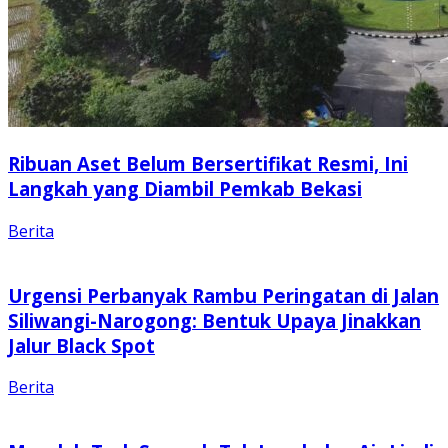
Ribuan Aset Belum Bersertifikat Resmi, Ini
Langkah yang Diambil Pemkab Bekasi
Berita
Urgensi Perbanyak Rambu Peringatan di Jalan
Siliwangi-Narogong: Bentuk Upaya Jinakkan
Jalur Black Spot
Berita