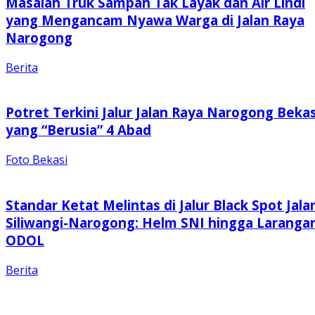
Masalah Truk Sampah Tak Layak dan Air Lindi
yang Mengancam Nyawa Warga di Jalan Raya
Narogong
Berita
Potret Terkini Jalur Jalan Raya Narogong Bekas
yang “Berusia” 4 Abad
Foto Bekasi
Standar Ketat Melintas di Jalur Black Spot Jala
Siliwangi-Narogong: Helm SNI hingga Laranga
ODOL
Berita