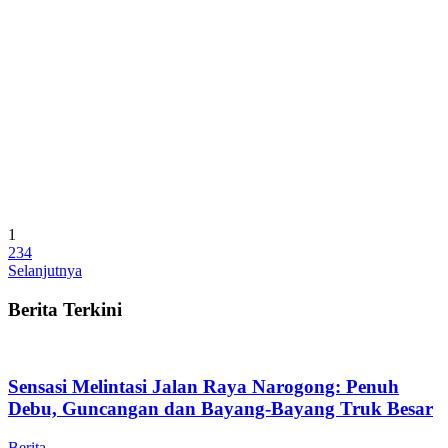
1
2
3
4
Selanjutnya
Berita Terkini
Sensasi Melintasi Jalan Raya Narogong: Penuh
Debu, Guncangan dan Bayang-Bayang Truk Besar
Berita