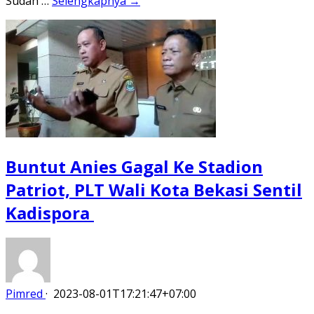
Sudah …
Selengkapnya →
Buntut Anies Gagal Ke Stadion
Patriot, PLT Wali Kota Bekasi Sentil
Kadispora
Pimred
·
2023-08-01T17:21:47+07:00