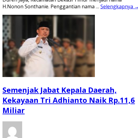
H.Nonon Sonthanie. Penggantian nama …
Selengkapnya 
Semenjak Jabat Kepala Daerah,
Kekayaan Tri Adhianto Naik Rp.11,6
Miliar