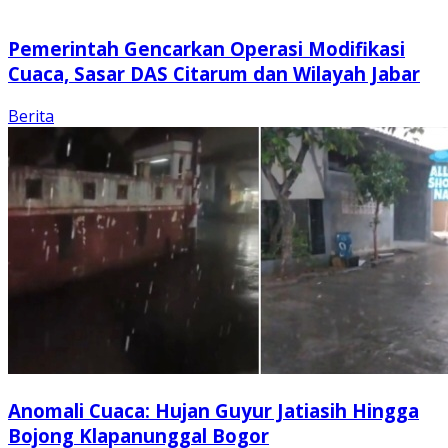
Pemerintah Gencarkan Operasi Modifikasi
Cuaca, Sasar DAS Citarum dan Wilayah Jabar
Berita
Anomali Cuaca: Hujan Guyur Jatiasih Hingga
Bojong Klapanunggal Bogor