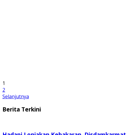
1
2
Selanjutnya
Berita Terkini
Hadapi Lonjakan Kebakaran, Disdamkarmat