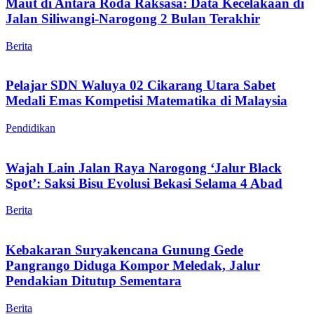
Maut di Antara Roda Raksasa: Data Kecelakaan di
Jalan Siliwangi-Narogong 2 Bulan Terakhir
Berita
Pelajar SDN Waluya 02 Cikarang Utara Sabet
Medali Emas Kompetisi Matematika di Malaysia
Pendidikan
Wajah Lain Jalan Raya Narogong ‘Jalur Black
Spot’: Saksi Bisu Evolusi Bekasi Selama 4 Abad
Berita
Kebakaran Suryakencana Gunung Gede
Pangrango Diduga Kompor Meledak, Jalur
Pendakian Ditutup Sementara
Berita