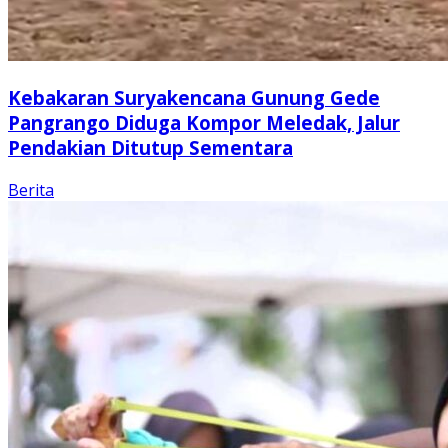
Kebakaran Suryakencana Gunung Gede
Pangrango Diduga Kompor Meledak, Jalur
Pendakian Ditutup Sementara
Berita