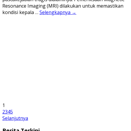
Resonance Imaging (MRI) dilakukan untuk memastikan
kondisi kepala …
Selengkapnya →
1
2
3
4
5
Selanjutnya
Berita Terkini