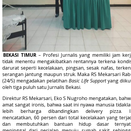
BEKASI TIMUR
– Profesi Jurnalis yang memiliki jam ker
tidak menentu mengakibatkan rentannya terkena kondis
darurat seperti kecelakaan, pingsan, sesak nafas, terke
serangan jantung maupun struk. Maka RS Mekarsari Rab
(24/5) mengadakan pelatihan
Basic Life Support
yang diiku
oleh tiga puluh satu Jurnalis Bekasi.
Direktur RS Mekarsari, Eko S Nugroho mengatakan, bahw
amat sangat ironis, bahwa saat ini nyawa manusia tidakl
lebih berharga dibandingkan delivery pizza. I
mencatatkan, 60 persen dari total kecelakaan yang terja
dan membutuhkan bantuan hidup dasar ternyat
meninggal dari perjalan menuju rumah sakit sehingg