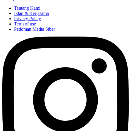
Tentang Kami
Iklan & Kerjasama
Privacy Policy
Term of use
Pedoman Media Siber