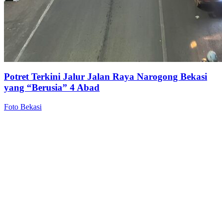
Potret Terkini Jalur Jalan Raya Narogong Bekasi
yang “Berusia” 4 Abad
Foto Bekasi