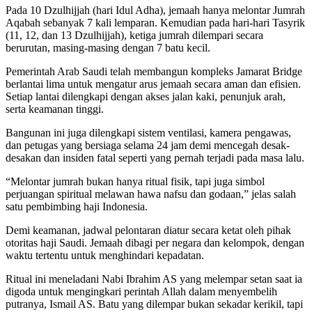
Pada 10 Dzulhijjah (hari Idul Adha), jemaah hanya melontar Jumrah
Aqabah sebanyak 7 kali lemparan. Kemudian pada hari-hari Tasyrik
(11, 12, dan 13 Dzulhijjah), ketiga jumrah dilempari secara
berurutan, masing-masing dengan 7 batu kecil.
Pemerintah Arab Saudi telah membangun kompleks Jamarat Bridge
berlantai lima untuk mengatur arus jemaah secara aman dan efisien.
Setiap lantai dilengkapi dengan akses jalan kaki, penunjuk arah,
serta keamanan tinggi.
Bangunan ini juga dilengkapi sistem ventilasi, kamera pengawas,
dan petugas yang bersiaga selama 24 jam demi mencegah desak-
desakan dan insiden fatal seperti yang pernah terjadi pada masa lalu.
“Melontar jumrah bukan hanya ritual fisik, tapi juga simbol
perjuangan spiritual melawan hawa nafsu dan godaan,” jelas salah
satu pembimbing haji Indonesia.
Demi keamanan, jadwal pelontaran diatur secara ketat oleh pihak
otoritas haji Saudi. Jemaah dibagi per negara dan kelompok, dengan
waktu tertentu untuk menghindari kepadatan.
Ritual ini meneladani Nabi Ibrahim AS yang melempar setan saat ia
digoda untuk mengingkari perintah Allah dalam menyembelih
putranya, Ismail AS. Batu yang dilempar bukan sekadar kerikil, tapi