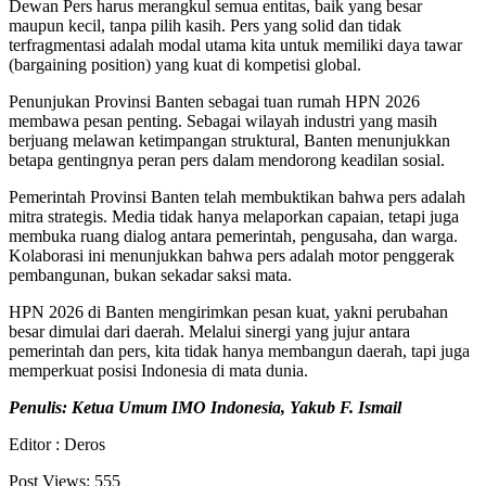
Dewan Pers harus merangkul semua entitas, baik yang besar
maupun kecil, tanpa pilih kasih. Pers yang solid dan tidak
terfragmentasi adalah modal utama kita untuk memiliki daya tawar
(bargaining position) yang kuat di kompetisi global.
Penunjukan Provinsi Banten sebagai tuan rumah HPN 2026
membawa pesan penting. Sebagai wilayah industri yang masih
berjuang melawan ketimpangan struktural, Banten menunjukkan
betapa gentingnya peran pers dalam mendorong keadilan sosial.
Pemerintah Provinsi Banten telah membuktikan bahwa pers adalah
mitra strategis. Media tidak hanya melaporkan capaian, tetapi juga
membuka ruang dialog antara pemerintah, pengusaha, dan warga.
Kolaborasi ini menunjukkan bahwa pers adalah motor penggerak
pembangunan, bukan sekadar saksi mata.
HPN 2026 di Banten mengirimkan pesan kuat, yakni perubahan
besar dimulai dari daerah. Melalui sinergi yang jujur antara
pemerintah dan pers, kita tidak hanya membangun daerah, tapi juga
memperkuat posisi Indonesia di mata dunia.
Penulis: Ketua Umum IMO Indonesia, Yakub F. Ismail
Editor : Deros
Post Views:
555