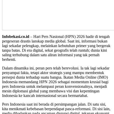
Infobekasi.co.id
– Hari Pers Nasional (HPN) 2026 hadir di tengah
pergeseran drastis lanskap media global. Saat ini, informasi bukan
lagi sekadar pelengkap, melainkan kebutuhan primer yang bergerak
tanpa batas. Di era digital, sekat geografis telah runtuh; dunia kini
saling terhubung dalam satu aliran informasi yang tak pernah
berhenti.
Dalam dinamika ini, peran pers telah berevolusi. Ia tak lagi sekadar
penyampai fakta, tetapi aktor strategis yang mampu membentuk
persepsi dunia terhadap suatu bangsa. Ikatan Media Online (IMO)
Indonesia memandang HPN 2026 sebagai momentum krusial bagi
pers Indonesia untuk melampaui peran konvensionalnya, menjadi
mesin diplomasi global yang membawa visi dan kepentingan
Indonesia ke kancah internasional secara bermartabat.
Pers Indonesia saat ini berada di persimpangan jalan. Di satu sisi,
kita menikmati kebebasan berpendapat pasca-reformasi. Di sisi lain,
media dihadapkan pada ancaman disrupsi digital, tekanan ekonomi,