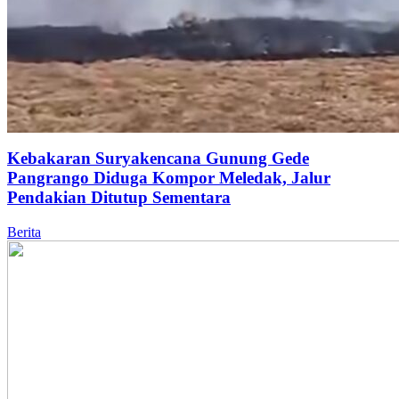
Kebakaran Suryakencana Gunung Gede
Pangrango Diduga Kompor Meledak, Jalur
Pendakian Ditutup Sementara
Berita